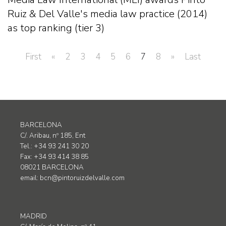
Ruiz & Del Valle's media law practice (2014)
as top ranking (tier 3)
First
«
2
3
4
5
6
7
8
»
Last
BARCELONA
C/. Aribau, nº 185, Ent
Tel.: +34 93 241 30 20
Fax: +34 93 414 38 85
08021 BARCELONA
email:
bcn@pintoruizdelvalle.com
MADRID