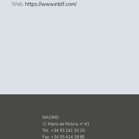
Web:
https://www.inblf.com/
MADRID
C/. María de Molina, nº 41
Tel.: +34 93 241 30 20
Fax: +34 93 414 38 85