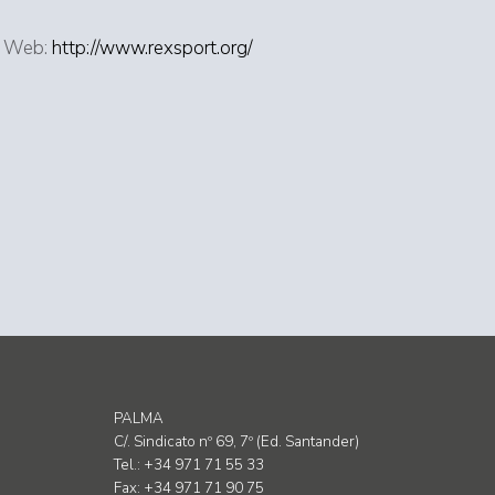
Web:
http://www.rexsport.org/
PALMA
C/. Sindicato nº 69, 7º (Ed. Santander)
Tel.: +34 971 71 55 33
Fax: +34 971 71 90 75