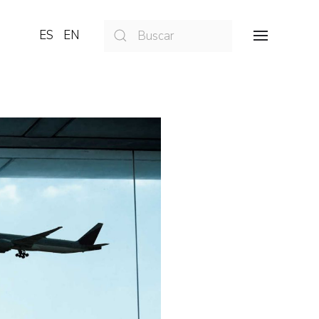
ES
EN