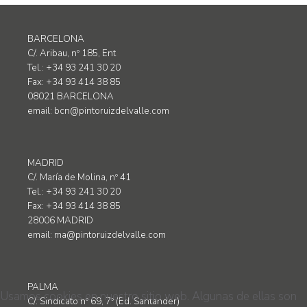
BARCELONA
C/. Aribau, nº 185, Ent
Tel.: +34 93 241 30 20
Fax: +34 93 414 38 85
08021 BARCELONA
email:
bcn@pintoruizdelvalle.com
MADRID
C/. María de Molina, nº 41
Tel.: +34 93 241 30 20
Fax: +34 93 414 38 85
28006 MADRID
email:
ma@pintoruizdelvalle.com
PALMA
Usamos cookies en nuestro sitio web. Algunas de ellas son
C/. Sindicato nº 69, 7º (Ed. Santander)