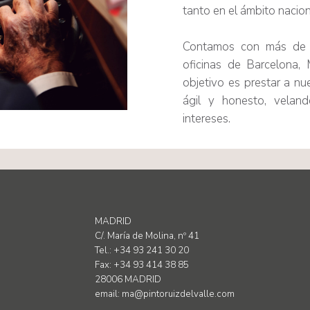
tanto en el ámbito nacion
Contamos con más de 5
oficinas de Barcelona, 
objetivo es prestar a nue
ágil y honesto, velan
intereses.
MADRID
C/. María de Molina, nº 41
Tel.: +34 93 241 30 20
Fax: +34 93 414 38 85
28006 MADRID
email:
ma@pintoruizdelvalle.com